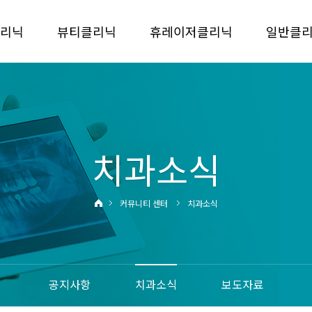
리닉
뷰티클리닉
휴레이저클리닉
일반클
플란트
심미보철
휴레이저 특징
충치치
종류
치아미백
휴레이저 필요성
잇몸치
시술
잇몸성형
휴레이서 치료
보철치
치과소식
리요령
잇몸미백
스케일
커뮤니티 센터
치과소식
사랑니발
틀니
공지사항
치과소식
보도자료