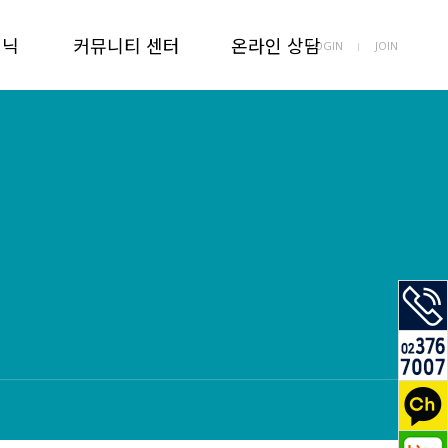
리닉
커뮤니티 센터
온라인 상담
LOGIN
JOIN
ㅣ
료
공지사항
온라인 상담
료
치과소식
온라인 예약
료
보도자료
링
치